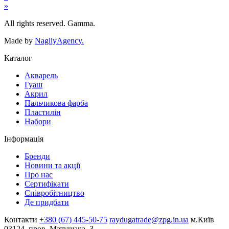
»
All rights reserved. Gamma.
Made by
NagliyAgency.
Каталог
Акварель
Гуаш
Акрил
Пальчикова фарба
Пластилін
Набори
Інформація
Бренди
Новини та акції
Про нас
Сертифікати
Співробітництво
Де придбати
Контакти
+380 (67) 445-50-75
raydugatrade@zpg.in.ua
м.Київ
03124, пров. Матущака, 3