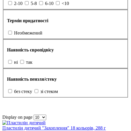
2-10
5-8
6-10
<10
Термін придатності
Необмежений
Наявність європідвісу
ні
так
Наявність пензля/стеку
без стеку
зі стеком
Display on page
Пластилін дитячий "Захоплення" 18 кольорів, 288 г