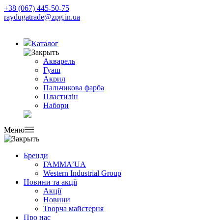
+38 (067) 445-50-75
raydugatrade@zpg.in.ua
Каталог
Акварель
Гуаш
Акрил
Пальчикова фарба
Пластилін
Набори
Меню
Бренди
ГАММА’UA
Western Industrial Group
Новини та акції
Акції
Новини
Творча майстерня
Про нас