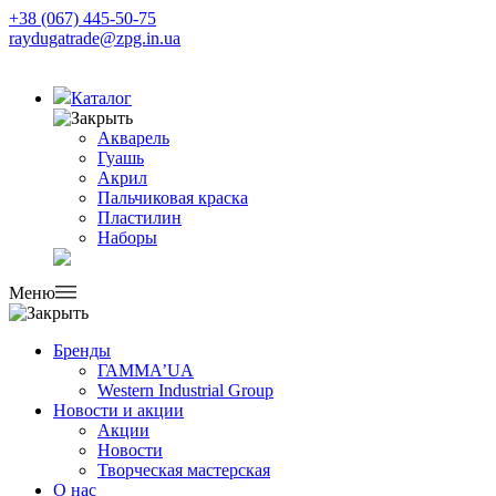
+38 (067) 445-50-75
raydugatrade@zpg.in.ua
Каталог
Акварель
Гуашь
Акрил
Пальчиковая краска
Пластилин
Наборы
Меню
Бренды
ГАММА’UA
Western Industrial Group
Новости и акции
Акции
Новости
Творческая мастерская
О нас