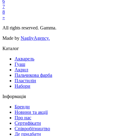
6
7
8
»
All rights reserved. Gamma.
Made by
NagliyAgency.
Каталог
Акварель
Гуаш
Акрил
Пальчикова фарба
Пластилін
Набори
Інформація
Бренди
Новини та акції
Про нас
Сертифікати
Співробітництво
Де придбати