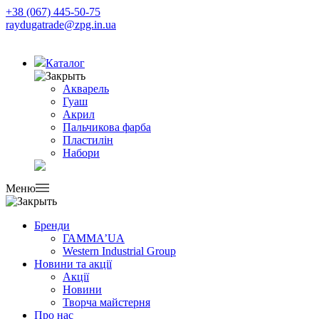
+38 (067) 445-50-75
raydugatrade@zpg.in.ua
Каталог
Акварель
Гуаш
Акрил
Пальчикова фарба
Пластилін
Набори
Меню
Бренди
ГАММА’UA
Western Industrial Group
Новини та акції
Акції
Новини
Творча майстерня
Про нас