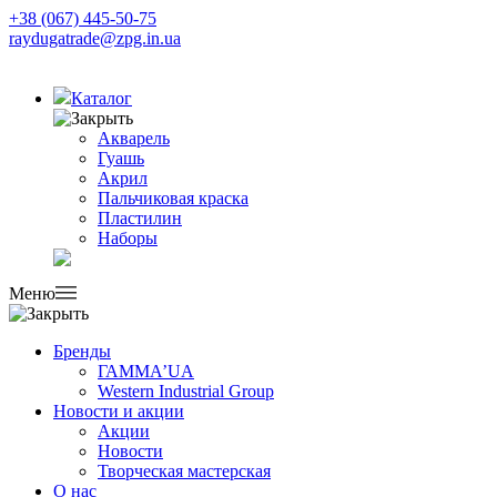
+38 (067) 445-50-75
raydugatrade@zpg.in.ua
Каталог
Акварель
Гуашь
Акрил
Пальчиковая краска
Пластилин
Наборы
Меню
Бренды
ГАММА’UA
Western Industrial Group
Новости и акции
Акции
Новости
Творческая мастерская
О нас