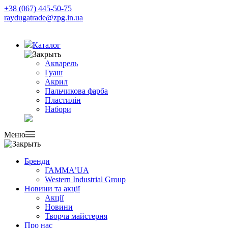
+38 (067) 445-50-75
raydugatrade@zpg.in.ua
Каталог
Акварель
Гуаш
Акрил
Пальчикова фарба
Пластилін
Набори
Меню
Бренди
ГАММА’UA
Western Industrial Group
Новини та акції
Акції
Новини
Творча майстерня
Про нас