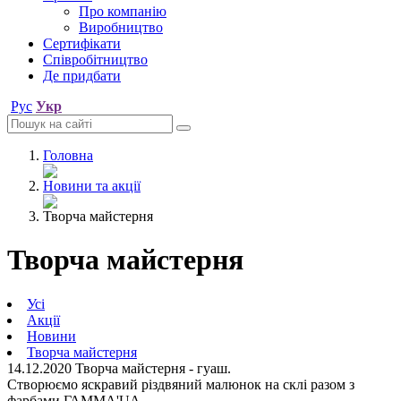
Про компанію
Виробництво
Сертифікати
Співробітництво
Де придбати
Рус
Укр
Головна
Новини та акції
Творча майстерня
Творча майстерня
Усі
Акції
Новини
Творча майстерня
14.12.2020
Творча майстерня - гуаш.
Створюємо яскравий різдвяний малюнок на склі разом з
фарбами ГАММА'UA.