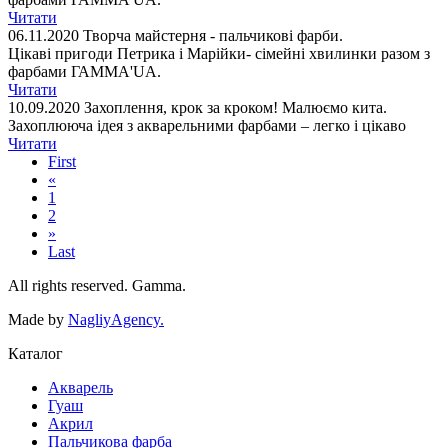
Читати
06.11.2020
Творча майстерня - пальчикові фарби.
Цікаві пригоди Петрика і Марійки- сімейні хвилинки разом з
фарбами ГАММА'UA.
Читати
10.09.2020
Захоплення, крок за кроком! Малюємо кита.
Захоплююча ідея з акварельними фарбами – легко і цікаво
Читати
First
«
1
2
»
Last
All rights reserved. Gamma.
Made by
NagliyAgency.
Каталог
Акварель
Гуаш
Акрил
Пальчикова фарба