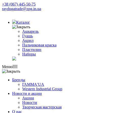
+38 (067) 445-50-75
raydugatrade@zpg.in.ua
Каталог
Акварель
Гуашь
Акрил
Пальчиковая краска
Пластилин
Наборы
Меню
Бренды
ГАММА’UA
Western Industrial Group
Новости и акции
Акции
Новости
Творческая мастерская
О нас