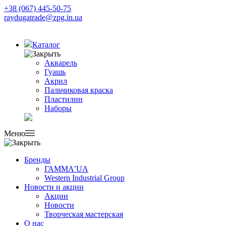
+38 (067) 445-50-75
raydugatrade@zpg.in.ua
Каталог
Акварель
Гуашь
Акрил
Пальчиковая краска
Пластилин
Наборы
Меню
Бренды
ГАММА’UA
Western Industrial Group
Новости и акции
Акции
Новости
Творческая мастерская
О нас